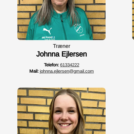
Træner
Johnna Ejlersen
Telefon:
61334222
Mail:
johnna.ejlersen@gmail.com